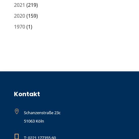
2021
(219)
2020
(159)
1970
(1)
Kontakt

Schanzenstraße 23c
51063 Köln

T: 0221 177355 60