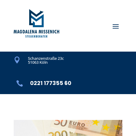
Schanzenstraße 23c

51063 Köln
0221 177355 60
