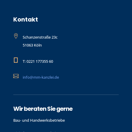
Kontakt

Schanzenstraße 23c
51063 Köln

T: 0221 177355 60

info@mm-kanzlei.de
Wir beraten Sie gerne
Bau- und Handwerks­betriebe