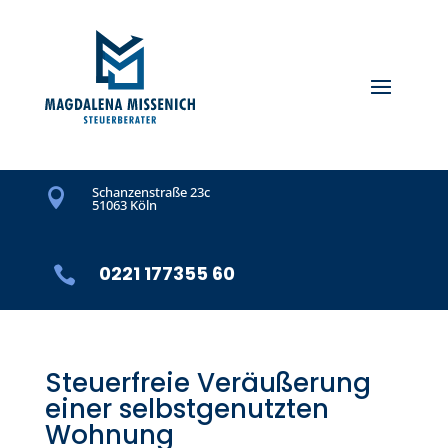
Schanzenstraße 23c

51063 Köln
0221 177355 60

Steuerfreie Veräußerung
einer selbstgenutzten
Wohnung