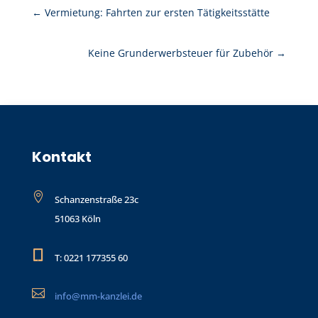
←
Vermietung: Fahrten zur ersten Tätigkeitsstätte
Keine Grunderwerbsteuer für Zubehör
→
Kontakt

Schanzenstraße 23c
51063 Köln

T: 0221 177355 60

info@mm-kanzlei.de