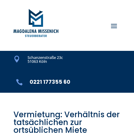
Schanzenstraße 23c

51063 Köln
0221 177355 60

Vermietung: Verhältnis der
tatsächlichen zur
ortsüblichen Miete