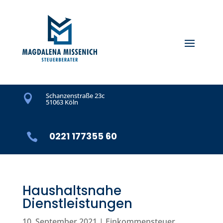
Schanzenstraße 23c

51063 Köln
0221 177355 60

Haushaltsnahe
Dienstleistungen
10. September 2021
|
Einkommensteuer