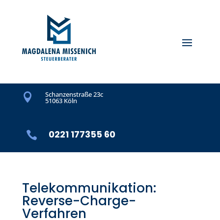
Schanzenstraße 23c

51063 Köln
0221 177355 60

Telekommunikation:
Reverse-Charge-
Verfahren