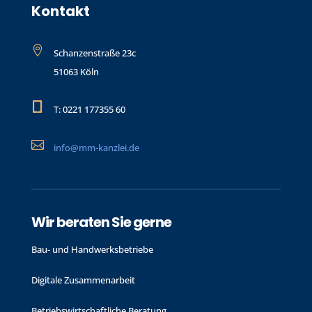
Kontakt

Schanzenstraße 23c
51063 Köln

T: 0221 177355 60

info@mm-kanzlei.de
Wir beraten Sie gerne
Bau- und Handwerks­betriebe
Digitale Zusammenarbeit
Betriebswirtschaftliche Beratung