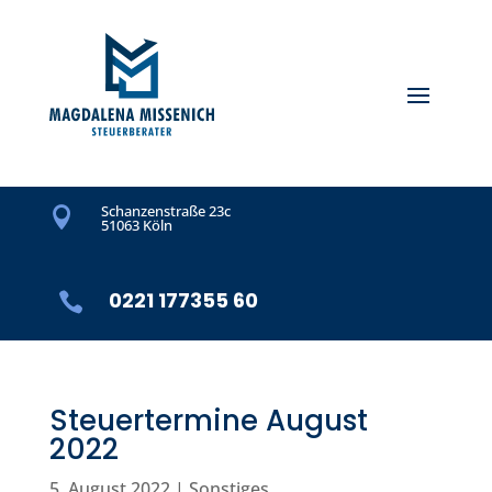
Schanzenstraße 23c

51063 Köln
0221 177355 60

Steuertermine August
2022
5. August 2022
|
Sonstiges