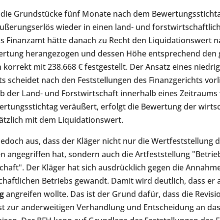
t die Grundstücke fünf Monate nach dem Bewertungsstichta
ßerungserlös wieder in einen land- und forstwirtschaftlic
as Finanzamt hätte danach zu Recht den Liquidationswert n
rtung herangezogen und dessen Höhe entsprechend den g
orrekt mit 238.668 € festgestellt. Der Ansatz eines niedri
 scheidet nach den Feststellungen des Finanzgerichts vorl
eb der Land- und Forstwirtschaft innerhalb eines Zeitraums
tungsstichtag veräußert, erfolgt die Bewertung der wirtsc
ätzlich mit dem Liquidationswert.
jedoch aus, dass der Kläger nicht nur die Wertfeststellung 
n angegriffen hat, sondern auch die Artfeststellung "Betrie
chaft". Der Kläger hat sich ausdrücklich gegen die Annahme
chaftlichen Betriebs gewandt. Damit wird deutlich, dass er 
g
angreifen wollte. Das ist der Grund dafür, dass die Revis
 ist zur anderweitigen Verhandlung und Entscheidung an das