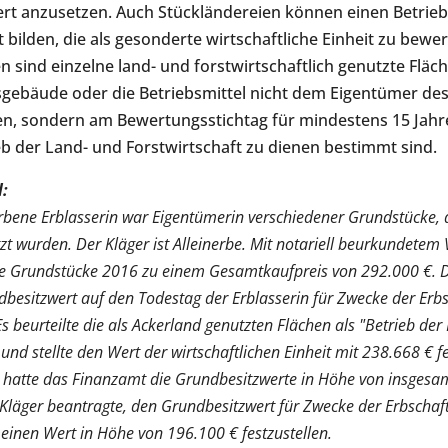
rt anzusetzen. Auch Stückländereien können einen Betrieb
 bilden, die als gesonderte wirtschaftliche Einheit zu bewer
n sind einzelne land- und forstwirtschaftlich genutzte Fläc
sgebäude oder die Betriebsmittel nicht dem Eigentümer de
n, sondern am Bewertungsstichtag für mindestens 15 Jahr
b der Land- und Forstwirtschaft zu dienen bestimmt sind.
l:
rbene Erblasserin war Eigentümerin verschiedener Grundstücke, d
t wurden. Der Kläger ist Alleinerbe. Mit notariell beurkundetem 
ie Grundstücke 2016 zu einem Gesamtkaufpreis von 292.000 €. 
ndbesitzwert auf den Todestag der Erblasserin für Zwecke der Erb
Es beurteilte die als Ackerland genutzten Flächen als "Betrieb de
 und stellte den Wert der wirtschaftlichen Einheit mit 238.668 € fe
 hatte das Finanzamt die Grundbesitzwerte in Höhe von insgesa
er Kläger beantragte, den Grundbesitzwert für Zwecke der Erbscha
einen Wert in Höhe von 196.100 € festzustellen.