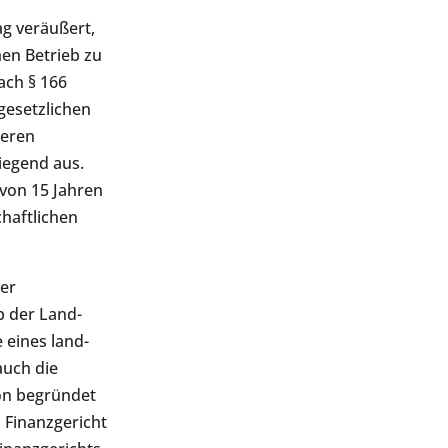
g veräußert,
hen Betrieb zu
ach § 166
esetzlichen
geren
iegend aus.
 von 15 Jahren
haftlichen
der
b der Land-
 eines land-
auch die
ion begründet
 Finanzgericht