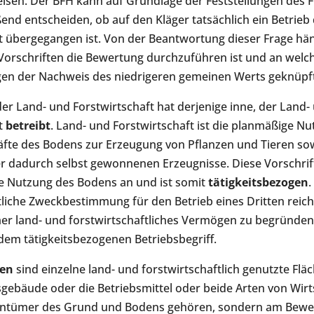
sen. Der BFH kann auf Grundlage der Feststellungen des F
ßend entscheiden, ob auf den Kläger tatsächlich ein Betrieb
t übergegangen ist. Von der Beantwortung dieser Frage hän
Vorschriften die Bewertung durchzuführen ist und an welc
en der Nachweis des niedrigeren gemeinen Werts geknüpft 
der Land- und Forstwirtschaft hat derjenige inne, der Land-
t
betreibt
. Land- und Forstwirtschaft ist die planmäßige N
äfte des Bodens zur Erzeugung von Pflanzen und Tieren sow
r dadurch selbst gewonnenen Erzeugnisse. Diese Vorschrif
e Nutzung des Bodens an und ist somit
tätigkeitsbezogen
.
tliche Zweckbestimmung für den Betrieb eines Dritten reicht
er land- und forstwirtschaftliches Vermögen zu begründen
em tätigkeitsbezogenen Betriebsbegriff.
ien
sind einzelne land- und forstwirtschaftlich genutzte Flä
sgebäude oder die Betriebsmittel oder beide Arten von Wir
entümer des Grund und Bodens gehören, sondern am Bewe