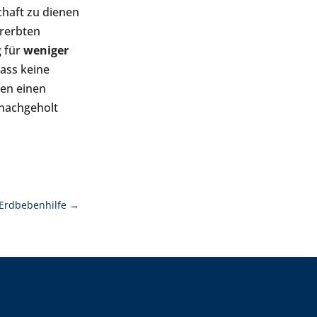
chaft zu dienen
ererbten
g für
weniger
dass keine
gen einen
 nachgeholt
 Erdbebenhilfe
→