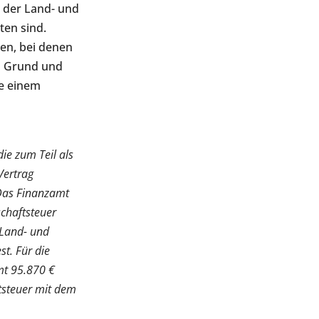
 der Land- und
ten sind.
hen, bei denen
s Grund und
e einem
ie zum Teil als
Vertrag
Das Finanzamt
schaftsteuer
r Land- und
st. Für die
mt 95.870 €
ftsteuer mit dem