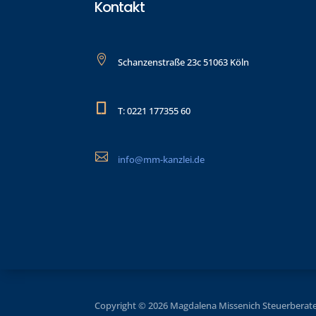
Kontakt

Schanzenstraße 23c 51063 Köln

T: 0221 177355 60

info@mm-kanzlei.de
Copyright © 2026 Magdalena Missenich Steuerberate