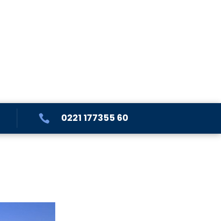
0221 177355 60

t