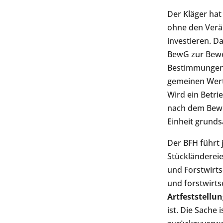
Der Kläger ha
ohne den Veräu
investieren. D
BewG zur Bewe
Bestimmungen k
gemeinen Werts
Wird ein Betri
nach dem Bewer
Einheit grunds
Der BFH führt 
Stückländereie
und Forstwirts
und forstwirts
Artfeststellun
ist. Die Sache