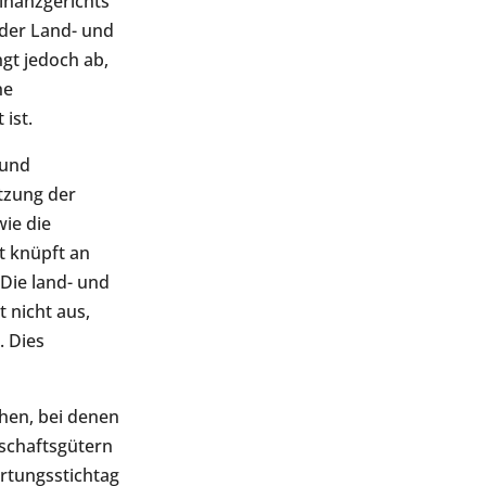
inanzgerichts
 der Land- und
gt jedoch ab,
he
ist.
 und
utzung der
ie die
t knüpft an
 Die land- und
 nicht aus,
. Dies
chen, bei denen
tschaftsgütern
rtungsstichtag