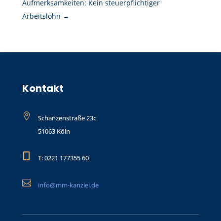
Aufmerksamkeiten: Kein steuerpflichtiger
Arbeitslohn
→
Kontakt

Schanzenstraße 23c
51063 Köln

T: 0221 177355 60

info@mm-kanzlei.de