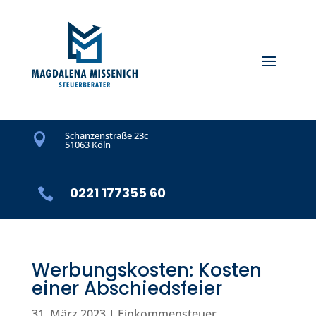
Schanzenstraße 23c

51063 Köln
0221 177355 60

Werbungskosten: Kosten
einer Abschiedsfeier
31. März 2023
|
Einkommensteuer