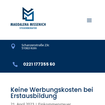
Schanzenstraße 23c

51063 Köln
0221 177355 60

Keine Werbungskosten bei
Erstausbildung
21. April 2023
|
Einkommensteuer