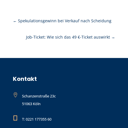
←
Spekulationsgewinn bei Verkauf nach Scheidung
Job-Ticket: Wie sich das 49 €-Ticket auswirkt
→
Kontakt

Schanzenstraße 23c
51063 Köln

T: 0221 177355 60