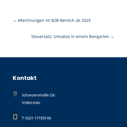
←
eRechnungen im B2B-Bereich ab 2025
Steuersatz: Umsätze in einem Biergarten
→
Kontakt

Schanzenstraße 23c
51063 Köln

T: 0221 177355 60