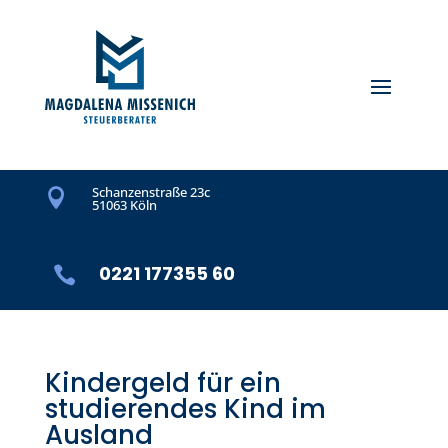
Schanzenstraße 23c

51063 Köln
0221 177355 60

Kindergeld für ein
studierendes Kind im
Ausland