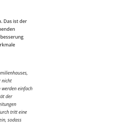
 Das ist der
mmenden
rbesserung
erkmale
amilienhauses,
 nicht
 werden einfach
tät der
leitungen
rch tritt eine
ein, sodass