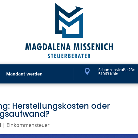
Schanzenstraße 23c

Mandant werden
51063 Köln
g: Herstellungskosten oder
ngsaufwand?
4
|
Einkommensteuer