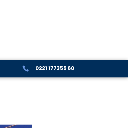
0221 177355 60
