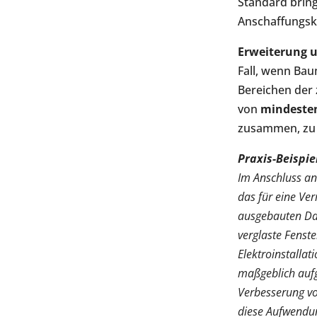
Standard bring
Anschaffungsk
Erweiterung 
Fall, wenn B
Bereichen der
von
mindesten
zusammen, zu 
Praxis-Beispie
Im Anschluss an
das für eine Ve
ausgebauten Dac
verglaste Fenste
Elektroinstallat
maßgeblich aufge
Verbesserung vo
diese Aufwendu