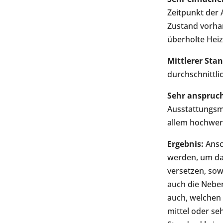
Zeitpunkt der
Zustand vorhan
überholte Heiz
Mittlerer Sta
durchschnittl
Sehr anspruch
Ausstattungsm
allem hochwer
Ergebnis:
Ansc
werden, um da
versetzen, so
auch die Neben
auch, welchen
mittel oder s