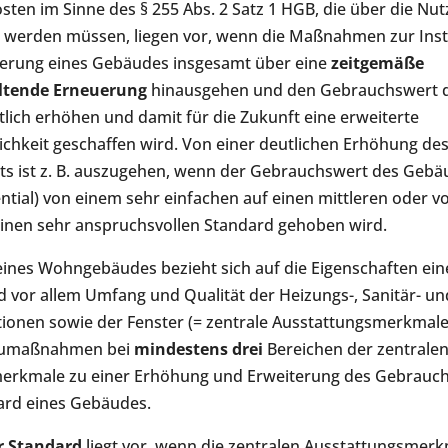
sten im Sinne des § 255 Abs. 2 Satz 1 HGB, die über die N
 werden müssen, liegen vor, wenn die Maßnahmen zur Ins
erung eines Gebäudes insgesamt über eine
zeitgemäße
ltende Erneuerung
hinausgehen und den Gebrauchswert 
lich erhöhen und damit für die Zukunft eine erweiterte
chkeit geschaffen wird. Von einer deutlichen Erhöhung de
s ist z. B. auszugehen, wenn der Gebrauchswert des Gebä
tial) von einem sehr einfachen auf einen mittleren oder v
einen sehr anspruchsvollen Standard gehoben wird.
eines Wohngebäudes bezieht sich auf die Eigenschaften ei
d vor allem Umfang und Qualität der Heizungs-, Sanitär- un
ationen sowie der Fenster (= zentrale Ausstattungsmerkmale)
aumaßnahmen bei
mindestens drei
Bereichen der zentrale
erkmale zu einer Erhöhung und Erweiterung des Gebrauch
ard eines Gebäudes.
r Standard
liegt vor, wenn die zentralen Ausstattungsmer