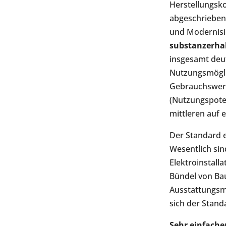
Herstellungsko
abgeschrieben
und Modernisi
substanzerha
insgesamt deut
Nutzungsmögli
Gebrauchswert
(Nutzungspoten
mittleren auf 
Der Standard 
Wesentlich sin
Elektroinstall
Bündel von B
Ausstattungsm
sich der Stand
Sehr einfache