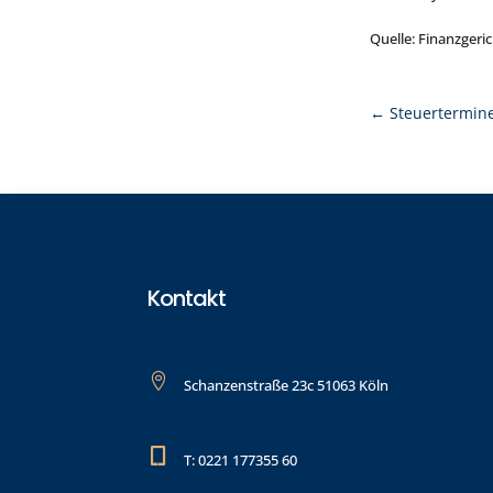
Quelle: Finanzgeri
←
Steuertermin
Kontakt

Schanzenstraße 23c 51063 Köln

T: 0221 177355 60