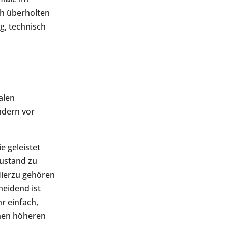
ch überholten
g, technisch
alen
ndern vor
 geleistet
ustand zu
Hierzu gehören
eidend ist
r einfach,
inen höheren