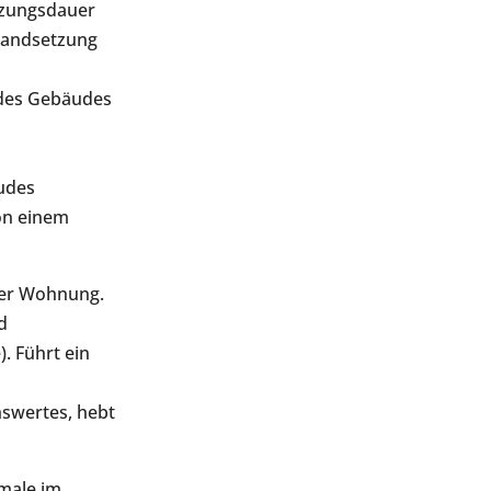
utzungsdauer
tandsetzung
des Gebäudes
s
udes
on einem
ner Wohnung.
d
. Führt ein
n
swertes, hebt
kmale im