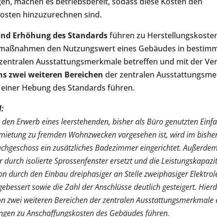
en, machen es betriebsbereit, sodass diese Kosten den
osten hinzuzurechnen sind.
und Erhöhung des Standards
führen zu Herstellungskosten.
aumaßnahmen den Nutzungswert eines Gebäudes in besti
 zentralen Ausstattungsmerkmale betreffen und mit der Ve
s zwei weiteren Bereichen
der zentralen Ausstattungsm
einer Hebung des Standards führen.
l:
 den Erwerb eines leerstehenden, bisher als Büro genutzten Einf
rmietung zu fremden Wohnzwecken vorgesehen ist, wird im bisher
hgeschoss ein zusätzliches Badezimmer eingerichtet. Außerdem
r durch isolierte Sprossenfenster ersetzt und die Leistungskapazi
ion durch den Einbau dreiphasiger an Stelle zweiphasiger Elektro
bessert sowie die Zahl der Anschlüsse deutlich gesteigert. Hierdu
n zwei weiteren Bereichen der zentralen Ausstattungsmerkmale 
ngen zu Anschaffungskosten des Gebäudes führen.