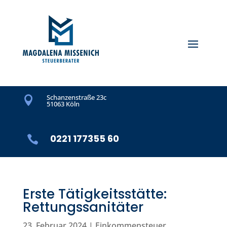
Schanzenstraße 23c

51063 Köln
0221 177355 60

Erste Tätigkeitsstätte:
Rettungssanitäter
23. Februar 2024
|
Einkommensteuer