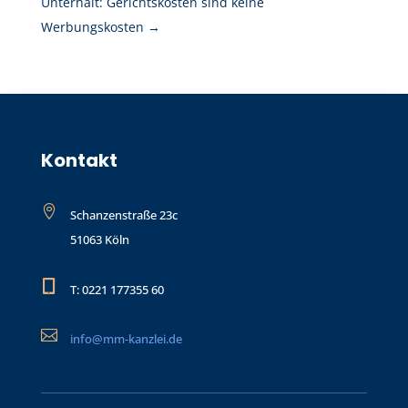
Unterhalt: Gerichtskosten sind keine
Werbungskosten
→
Kontakt

Schanzenstraße 23c
51063 Köln

T: 0221 177355 60

info@mm-kanzlei.de