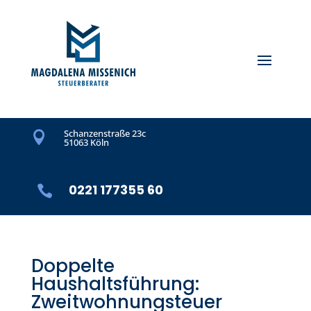
Schanzenstraße 23c

51063 Köln
0221 177355 60

Doppelte
Haushaltsführung:
Zweitwohnungsteuer