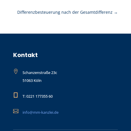
Differenzbesteuerung nach der Gesamtdifferenz
→
Kontakt

Schanzenstraße 23c
51063 Köln

T: 0221 177355 60

info@mm-kanzlei.de