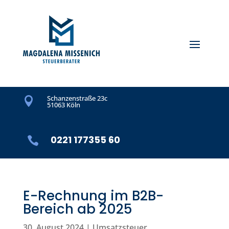
Schanzenstraße 23c

51063 Köln
0221 177355 60

E-Rechnung im B2B-
Bereich ab 2025
30. August 2024
|
Umsatzsteuer