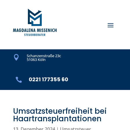
Schanzenstraße 23c

51063 Köln
0221 177355 60

Umsatzsteuerfreiheit bei
Haartransplantationen
13. Dezember 2024
|
Umsatzsteuer