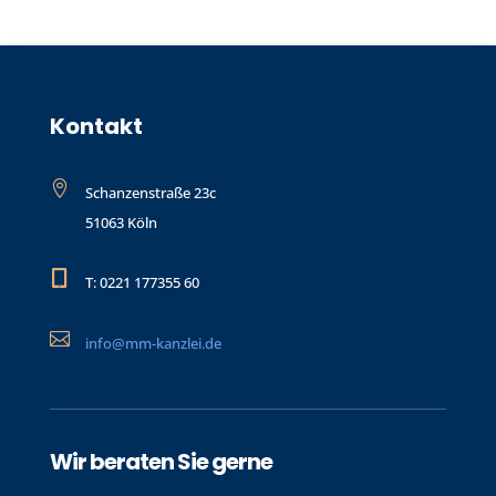
Kontakt

Schanzenstraße 23c
51063 Köln

T: 0221 177355 60

info@mm-kanzlei.de
Wir beraten Sie gerne