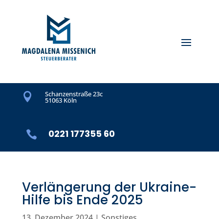
Schanzenstraße 23c

51063 Köln
0221 177355 60

Verlängerung der Ukraine-
Hilfe bis Ende 2025
13. Dezember 2024
|
Sonstiges