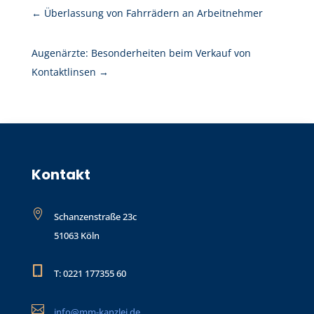
←
Überlassung von Fahrrädern an Arbeitnehmer
Augenärzte: Besonderheiten beim Verkauf von
Kontaktlinsen
→
Kontakt

Schanzenstraße 23c
51063 Köln

T: 0221 177355 60

info@mm-kanzlei.de