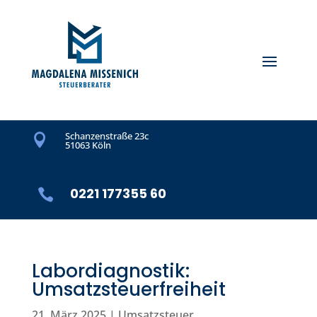
Schanzenstraße 23c

51063 Köln
0221 177355 60

Labordiagnostik:
Umsatzsteuerfreiheit
21. März 2025
|
Umsatzsteuer