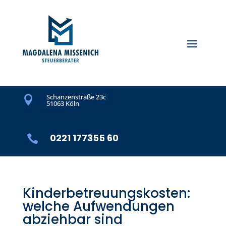
Schanzenstraße 23c

51063 Köln
0221 177355 60

Kinderbetreuungskosten:
welche Aufwendungen
abziehbar sind