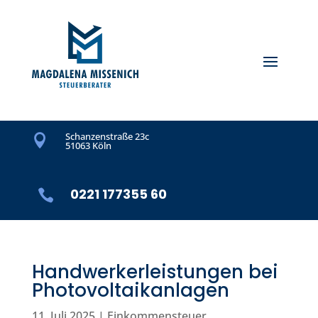
Schanzenstraße 23c

51063 Köln
0221 177355 60

Handwerkerleistungen bei
Photovoltaikanlagen
11. Juli 2025
|
Einkommensteuer