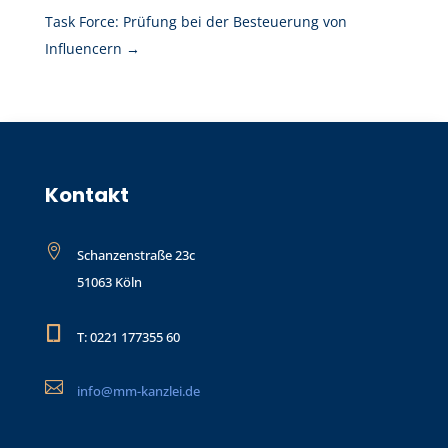
Task Force: Prüfung bei der Besteuerung von
Influencern
→
Kontakt

Schanzenstraße 23c
51063 Köln

T: 0221 177355 60

info@mm-kanzlei.de