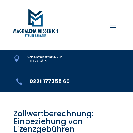
Schanzenstraße 23c

51063 Köln
0221 177355 60

Zollwertberechnung:
Einbeziehung von
Lizenzgebühren