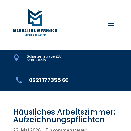
Schanzenstraße 23c

51063 Köln
0221 177355 60

Häusliches Arbeitszimmer:
Aufzeichnungspflichten
22. Mai 2026
|
Einkommensteuer