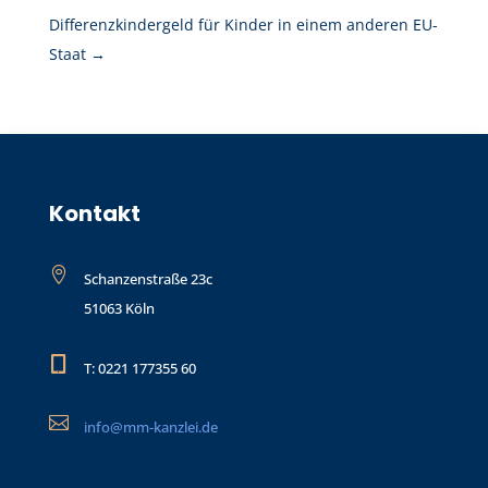
Differenzkindergeld für Kinder in einem anderen EU-
Staat
→
Kontakt

Schanzenstraße 23c
51063 Köln

T: 0221 177355 60

info@mm-kanzlei.de