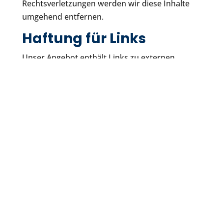
Rechtsverletzungen werden wir diese Inhalte
umgehend entfernen.
Haftung für Links
Unser Angebot enthält Links zu externen
Websites Dritter, auf deren Inhalte wir keinen
Einfluss haben. Deshalb können wir für diese
fremden Inhalte auch keine Gewähr
übernehmen. Für die Inhalte der verlinkten
Seiten ist stets der jeweilige Anbieter oder
Betreiber der Seiten verantwortlich. Die
verlinkten Seiten wurden zum Zeitpunkt der
Verlinkung auf mögliche Rechtsverstöße
überprüft. Rechtswidrige Inhalte waren zum
Zeitpunkt der Verlinkung nicht erkennbar.
Eine permanente inhaltliche Kontrolle der