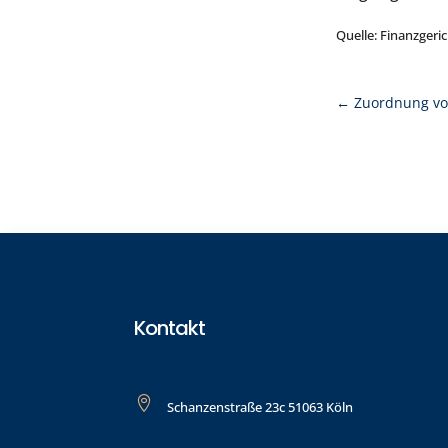
Quelle: Finanzgeric
←
Zuordnung vo
Kontakt

Schanzenstraße 23c 51063 Köln