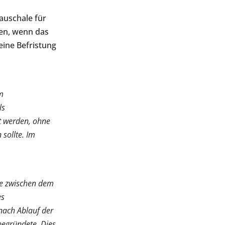
auschale für
hen, wenn das
eine Befristung
em
ls
t werden, ohne
sollte. Im
ie zwischen dem
es
 nach Ablauf der
 begründete. Dies