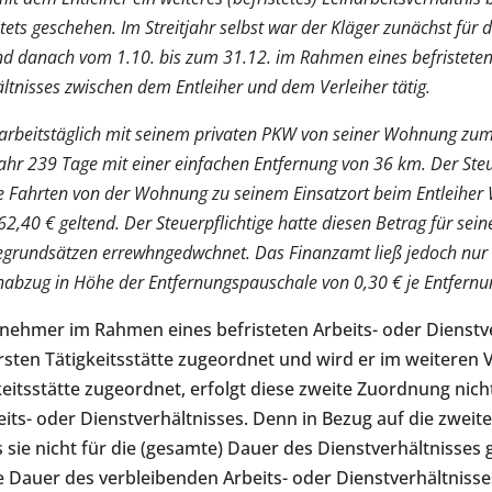
stets geschehen. Im Streitjahr selbst war der Kläger zunächst für d
nd danach vom 1.10. bis zum 31.12. im Rahmen eines befristete
ltnisses zwischen dem Entleiher und dem Verleiher tätig.
 arbeitstäglich mit seinem privaten PKW von seiner Wohnung zum
jahr 239 Tage mit einer einfachen Entfernung von 36 km. Der Steu
e Fahrten von der Wohnung zu seinem Einsatzort beim Entleihe
2,40 € geltend. Der Steuerpflichtige hatte diesen Betrag für sei
egrundsätzen errewhngedwchnet. Das Finanzamt ließ jedoch nur
bzug in Höhe der Entfernungspauschale von 0,30 € je Entfernu
nehmer im Rahmen eines befristeten Arbeits- oder Dienstv
ersten Tätigkeitsstätte zugeordnet und wird er im weiteren V
eitsstätte zugeordnet, erfolgt diese zweite Zuordnung nich
its- oder Dienstverhältnisses. Denn in Bezug auf die zwei
s sie nicht für die (gesamte) Dauer des Dienstverhältnisses 
die Dauer des verbleibenden Arbeits- oder Dienstverhältnisse