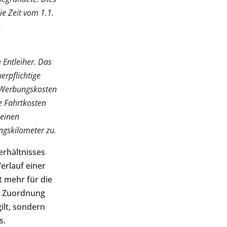
ie Zeit vom 1.1.
n
 Entleiher. Das
erpflichtige
r Werbungskosten
ne Fahrtkosten
 einen
ngskilometer zu.
erhältnisses
erlauf einer
t mehr für die
te Zuordnung
gilt, sondern
s.