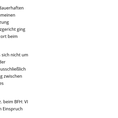
 dauerhaften
gemeinen
tzung
zgericht ging
zort beim
 sich nicht um
der
ausschließlich
ng zwischen
es
. beim BFH: VI
en Einspruch