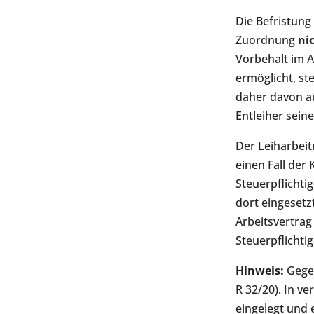
Die Befristung
Zuordnung
ni
Vorbehalt im A
ermöglicht, st
daher davon au
Entleiher seine
Der Leiharbeit
einen Fall der
Steuerpflichtig
dort eingeset
Arbeitsvertrag
Steuerpflichti
Hinweis:
Gegen
R 32/20). In v
eingelegt und 