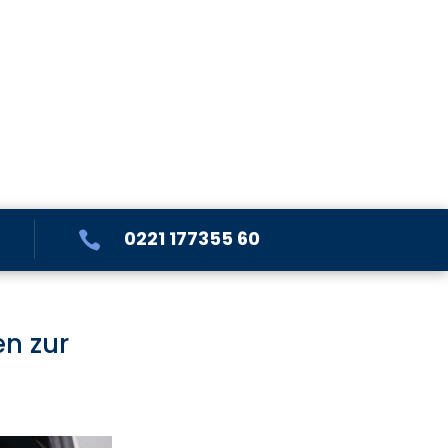
0221 177355 60

en zur