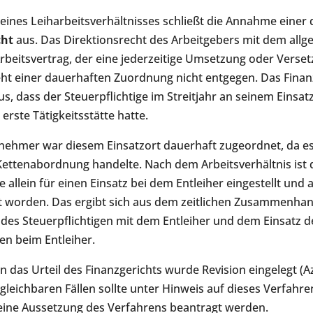
 eines Leiharbeitsverhältnisses schließt die Annahme einer
cht
aus. Das Direktionsrecht des Arbeitgebers mit dem all
rbeitsvertrag, der eine jederzeitige Umsetzung oder Verse
eht einer dauerhaften Zuordnung nicht entgegen. Das Finan
s, dass der Steuerpflichtige im Streitjahr an seinem Einsat
 erste Tätigkeitsstätte hatte.
nehmer war diesem Einsatzort dauerhaft zugeordnet, da es
 Kettenabordnung handelte. Nach dem Arbeitsverhältnis ist 
e allein für einen Einsatz bei dem Entleiher eingestellt und 
zt worden. Das ergibt sich aus dem zeitlichen Zusammenha
 des Steuerpflichtigen mit dem Entleiher und dem Einsatz d
gen beim Entleiher.
 das Urteil des Finanzgerichts wurde Revision eingelegt (Az
ergleichbaren Fällen sollte unter Hinweis auf dieses Verfahr
eine Aussetzung des Verfahrens beantragt werden.