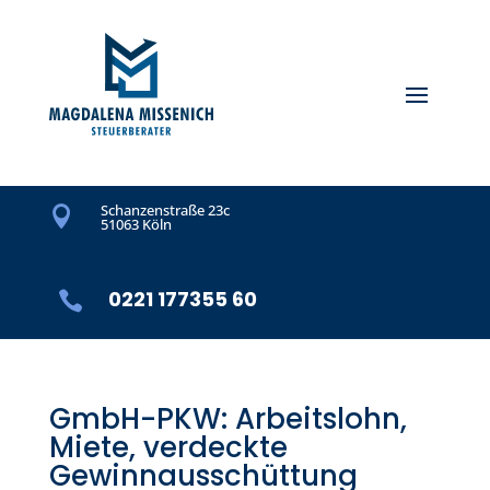
Schanzenstraße 23c

51063 Köln
0221 177355 60

GmbH-PKW: Arbeitslohn,
Miete, verdeckte
Gewinnausschüttung