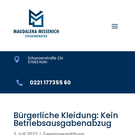
Schanzenstraße 23c

51063 Köln
0221 177355 60

Bürgerliche Kleidung: Kein
Betriebsausgabenabzug
1. Juli 2022
|
Gewinnermittlung