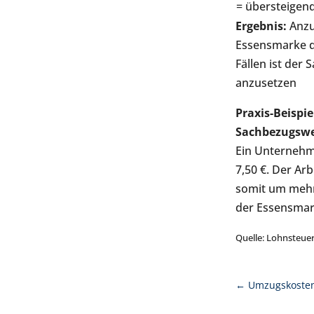
= übersteigen
Ergebnis:
Anzu
Essensmarke de
Fällen ist de
anzusetzen
Praxis-Beispi
Sachbezugswe
Ein Unternehm
7,50 €. Der Ar
somit um mehr
der Essensmark
Quelle: Lohnsteuer-
←
Umzugskosten