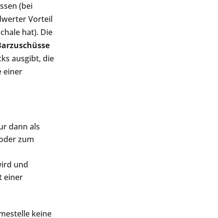
ssen (bei
dwerter Vorteil
hale hat). Die
Barzuschüsse
ks ausgibt, die
 einer
ur dann als
 oder zum
ird und
 einer
mestelle keine