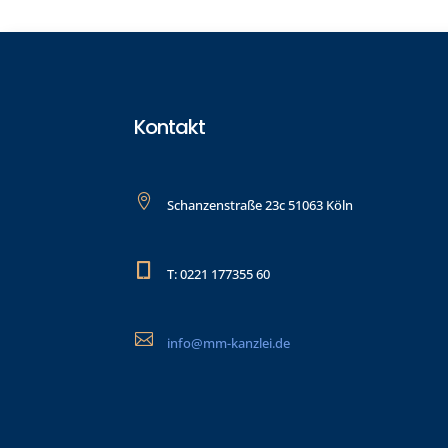
Kontakt

Schanzenstraße 23c 51063 Köln

T: 0221 177355 60

info@mm-kanzlei.de