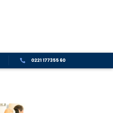
0221 177355 60
