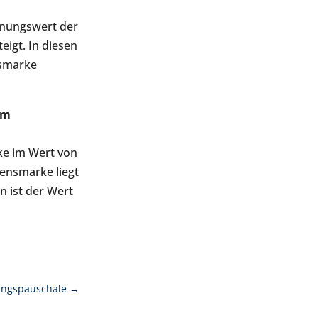
hnungswert der
igt. In diesen
nsmarke
em
ke im Wert von
sensmarke liegt
 ist der Wert
nungspauschale
→