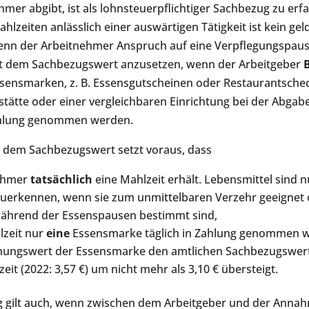
hmer abgibt, ist als lohnsteuerpflichtiger Sachbezug zu erfa
hlzeiten anlässlich einer auswärtigen Tätigkeit ist kein gel
enn der Arbeitnehmer Anspruch auf eine Verpflegungspausc
mit dem Sachbezugswert anzusetzen, wenn der Arbeitgeber
sensmarken, z. B. Essensgutscheinen oder Restaurantschec
stätte oder einer vergleichbaren Einrichtung bei der Abgabe
ahlung genommen werden.
t dem Sachbezugswert setzt voraus, dass
nehmer
tatsächlich
eine Mahlzeit erhält. Lebensmittel sind n
zuerkennen, wenn sie zum unmittelbaren Verzehr geeignet
ährend der Essenspausen bestimmt sind,
lzeit nur
eine
Essensmarke täglich in Zahlung genommen w
nungswert der Essensmarke den amtlichen Sachbezugswert
eit (2022: 3,57 €) um nicht mehr als 3,10 € übersteigt.
g gilt auch, wenn zwischen dem Arbeitgeber und der Annah