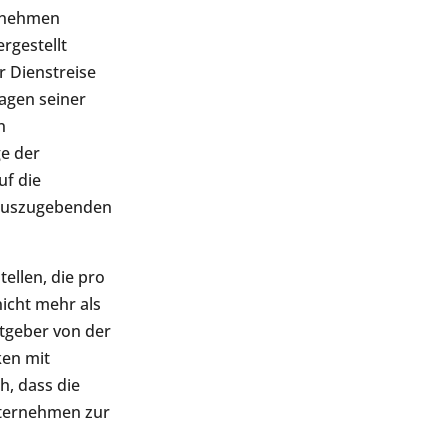
ernehmen
rgestellt
r Dienstreise
Tagen seiner
n
e der
uf die
 auszugebenden
ellen, die pro
icht mehr als
itgeber von der
ken mit
h, dass die
nternehmen zur