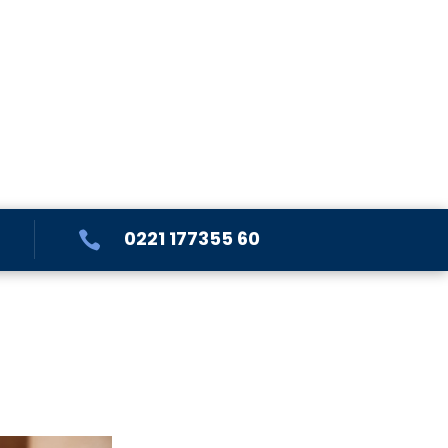
0221 177355 60
