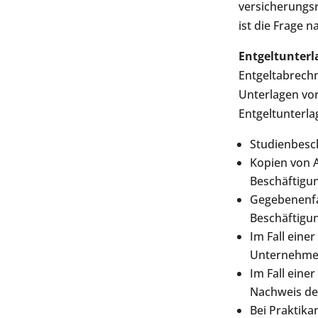
versicherungsr
ist die Frage 
Entgeltunterl
Entgeltabrechn
Unterlagen vo
Entgeltunterla
Studienbesc
Kopien von 
Beschäftigun
Gegebenenfal
Beschäftigu
Im Fall eine
Unternehmen
Im Fall eine
Nachweis de
Bei Praktika