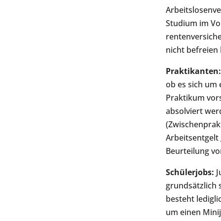
Arbeitslosenve
Studium im Vo
rentenversiche
nicht befreien
Praktikanten:
ob es sich um 
Praktikum vor
absolviert wer
(Zwischenprak
Arbeitsentgelt 
Beurteilung vo
Schülerjobs:
J
grundsätzlich 
besteht ledigl
um einen Minij