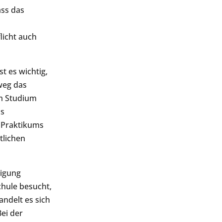
ass das
licht auch
st es wichtig,
weg das
em Studium
ms
 Praktikums
tlichen
tigung
chule besucht,
andelt es sich
Bei der