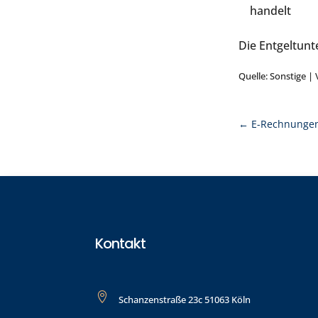
handelt
Die Entgeltunt
Quelle: Sonstige |
←
E-Rechnungen
Kontakt

Schanzenstraße 23c 51063 Köln