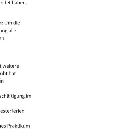
endet haben,
m:
Um die
ung alle
en
t weitere
übt hat
en
eschäftigung im
esterferien:
enes Praktikum