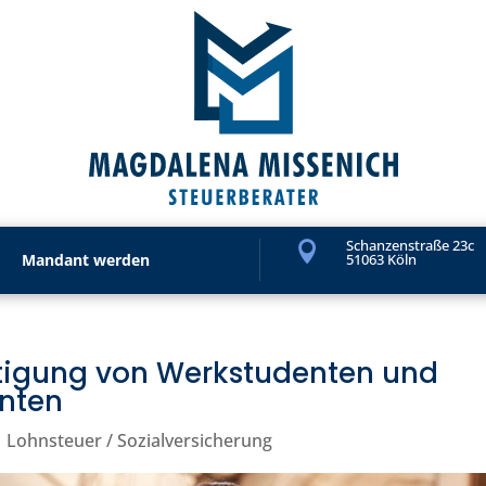
Schanzenstraße 23c

Mandant werden
51063 Köln
tigung von Werkstudenten und
anten
|
Lohnsteuer / Sozialversicherung