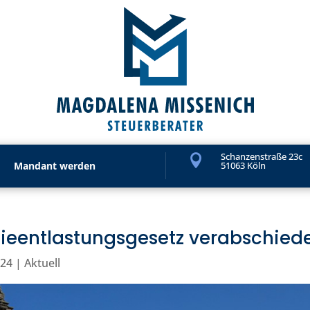
Schanzenstraße 23c

Mandant werden
51063 Köln
tieentlastungsgesetz verabschied
024
|
Aktuell