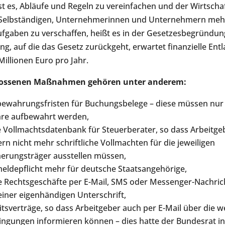
st es, Abläufe und Regeln zu vereinfachen und der Wirtschaf
Selbständigen, Unternehmerinnen und Unternehmern mehr 
ufgaben zu verschaffen, heißt es in der Gesetzesbegründun
g, auf die das Gesetz zurückgeht, erwartet finanzielle Ent
illionen Euro pro Jahr.
lossenen Maßnahmen gehören unter anderem:
bewahrungsfristen für Buchungsbelege – diese müssen nur 
ahre aufbewahrt werden,
e Vollmachtsdatenbank für Steuerberater, so dass Arbeitge
rn nicht mehr schriftliche Vollmachten für die jeweiligen
herungsträger ausstellen müssen,
eldepflicht mehr für deutsche Staatsangehörige,
e Rechtsgeschäfte per E-Mail, SMS oder Messenger-Nachric
einer eigenhändigen Unterschrift,
eitsverträge, so dass Arbeitgeber auch per E-Mail über die 
ngungen informieren können – dies hatte der Bundesrat in