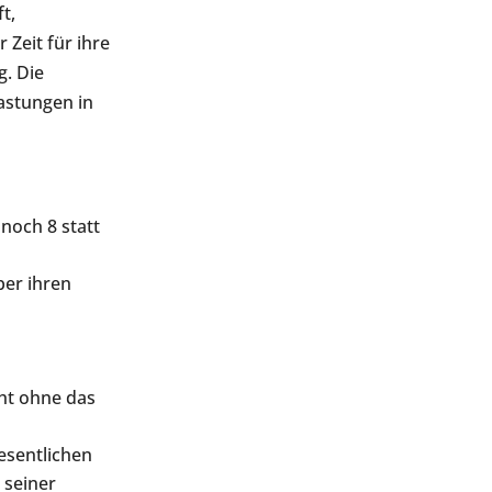
t,
Zeit für ihre
g. Die
lastungen in
noch 8 statt
ber ihren
ht ohne das
wesentlichen
 seiner