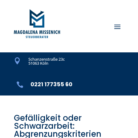
Schanzenstraße 23c

51063 Köln
0221 177355 60

Gefälligkeit oder
Schwarzarbeit:
Abgrenzungskriterien