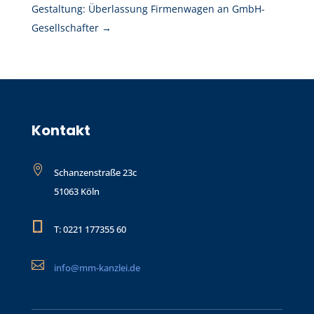
Gestaltung: Überlassung Firmenwagen an GmbH-
Gesellschafter
→
Kontakt

Schanzenstraße 23c
51063 Köln

T: 0221 177355 60

info@mm-kanzlei.de