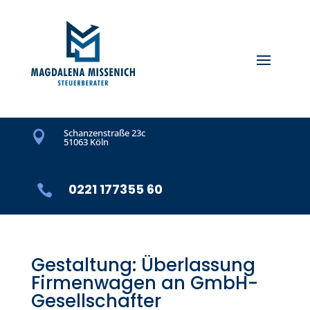
Schanzenstraße 23c

51063 Köln
0221 177355 60

Gestaltung: Überlassung
Firmenwagen an GmbH-
Gesellschafter