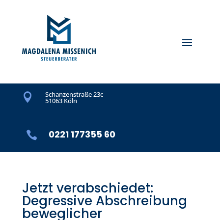
Schanzenstraße 23c

51063 Köln
0221 177355 60

Jetzt verabschiedet:
Degressive Abschreibung
beweglicher