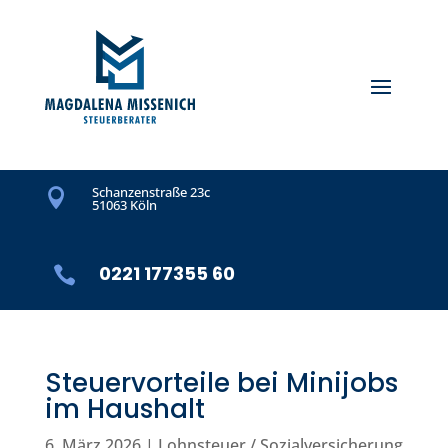
Schanzenstraße 23c

51063 Köln
0221 177355 60

Steuervorteile bei Minijobs
im Haushalt
6. März 2026
|
Lohnsteuer / Sozialversicherung