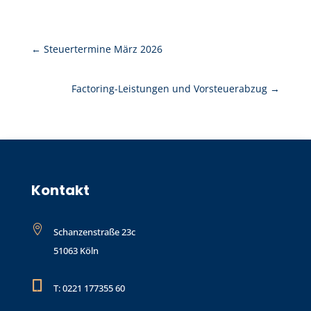
←
Steuertermine März 2026
Factoring-Leistungen und Vorsteuerabzug
→
Kontakt

Schanzenstraße 23c
51063 Köln

T: 0221 177355 60