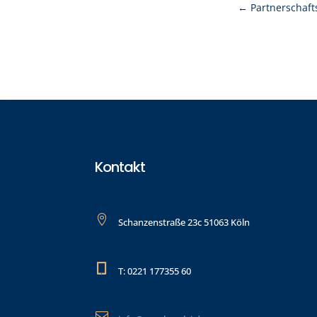
←
Partnerschafts
Kontakt

Schanzenstraße 23c 51063 Köln

T: 0221 177355 60
