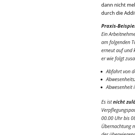
dann nicht meh
durch die Addi
Praxis-Beispie
Ein Arbeitnehme
am folgenden Ta
erneut auf und 
er wie folgt zu
Abfahrt von 
Abwesenheitsz
Abwesenheit 
Es ist
nicht zul
Verpflegungspaus
00.00 Uhr bis 0
Übernachtung mu
der überwiegende