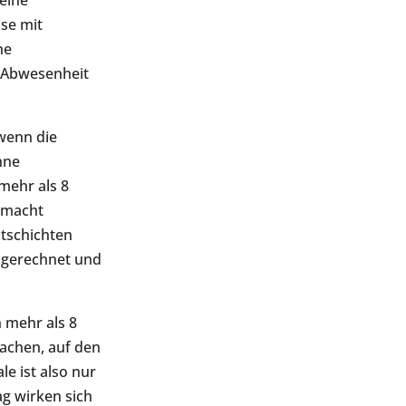
 eine
ise mit
ne
 Abwesenheit
wenn die
hne
mehr als 8
emacht
htschichten
ngerechnet und
 mehr als 8
machen, auf den
e ist also nur
g wirken sich