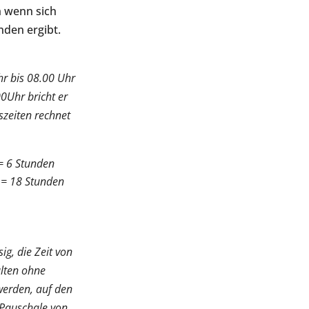
h wenn sich
nden ergibt.
hr bis 08.00 Uhr
0Uhr bricht er
szeiten rechnet
= 6 Stunden
 = 18 Stunden
g, die Zeit von
alten ohne
werden, auf den
Pauschale von