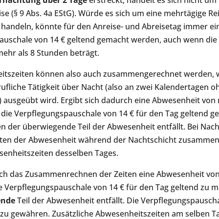
rnachtung über 2 Tage
erstreckt, handelt es sich nicht um
se (§ 9 Abs. 4a EStG). Würde es sich um eine mehrtägige Re
handeln, könnte für den Anreise- und Abreisetag immer ei
auschale von 14 € geltend gemacht werden, auch wenn die
mehr als 8 Stunden beträgt.
itszeiten können also auch zusammengerechnet werden, 
ufliche Tätigkeit über Nacht (also an zwei Kalendertagen o
ausgeübt wird. Ergibt sich dadurch eine Abwesenheit von 
die Verpflegungspauschale von 14 € für den Tag geltend g
n der überwiegende Teil der Abwesenheit entfällt. Bei Nac
iten der Abwesenheit während der Nachtschicht zusamme
senheitszeiten desselben Tages.
urch das Zusammenrechnen der Zeiten eine Abwesenheit von
ie Verpflegungspauschale von 14 € für den Tag geltend zu 
ende
Teil der Abwesenheit entfällt. Die Verpflegungspauschal
 zu gewähren. Zusätzliche Abwesenheitszeiten am selben Ta