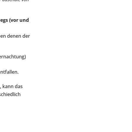
egs (vor und
hen denen der
bernachtung)
tfallen.
, kann das
chiedlich