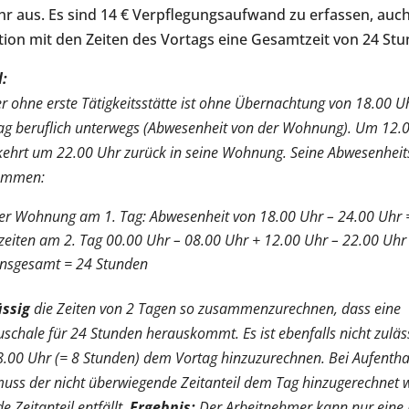
r aus. Es sind 14 € Verpflegungsaufwand zu erfassen, auc
tion mit den Zeiten des Vortags eine Gesamtzeit von 24 Stu
l:
r ohne erste Tätigkeitsstätte ist ohne Übernachtung von 18.00 U
g beruflich unterwegs (Abwesenheit von der Wohnung). Um 12.0
kehrt um 22.00 Uhr zurück in seine Wohnung. Seine Abwesenheit
sammen:
der Wohnung am 1. Tag: Abwesenheit von 18.00 Uhr – 24.00 Uhr 
eiten am 2. Tag 00.00 Uhr – 08.00 Uhr + 12.00 Uhr – 22.00 Uhr
insgesamt = 24 Stunden
ässig
die Zeiten von 2 Tagen so zusammenzurechnen, dass eine
chale für 24 Stunden herauskommt. Es ist ebenfalls nicht zulässi
8.00 Uhr (= 8 Stunden) dem Vortag hinzuzurechnen. Bei Aufenth
ss der nicht überwiegende Zeitanteil dem Tag hinzugerechnet 
 Zeitanteil entfällt.
Ergebnis:
Der Arbeitnehmer kann nur eine 