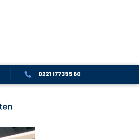
0221 177355 60

ten