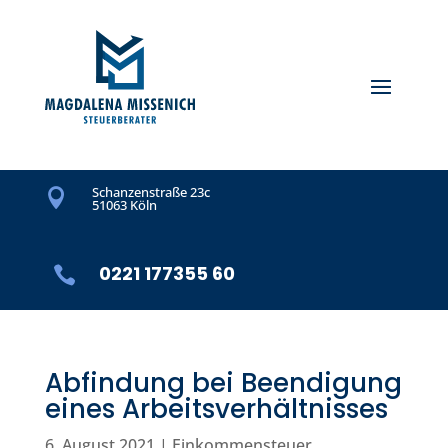
Schanzenstraße 23c

51063 Köln
0221 177355 60

Abfindung bei Beendigung
eines Arbeitsverhältnisses
6. August 2021
|
Einkommensteuer