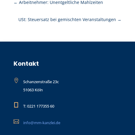
←
Arbeitnehmer: Unentgeltliche Mahlzeiten
USt: Steuersatz bei gemischten Veranstaltungen
→
Kontakt

Schanzenstraße 23c
51063 Köln

T: 0221 177355 60

info@mm-kanzlei.de