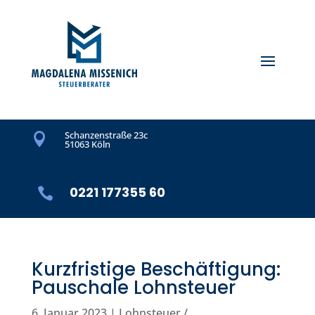
Schanzenstraße 23c

51063 Köln
0221 177355 60

Kurzfristige Beschäftigung:
Pauschale Lohnsteuer
6. Januar 2023
|
Lohnsteuer /